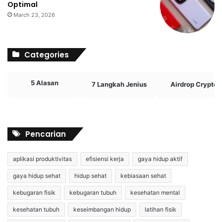
Optimal
March 23, 2026
Categories
5 Alasan
7 Langkah Jenius
Airdrop Crypto
Pencarian
aplikasi produktivitas
efisiensi kerja
gaya hidup aktif
gaya hidup sehat
hidup sehat
kebiasaan sehat
kebugaran fisik
kebugaran tubuh
kesehatan mental
kesehatan tubuh
keseimbangan hidup
latihan fisik