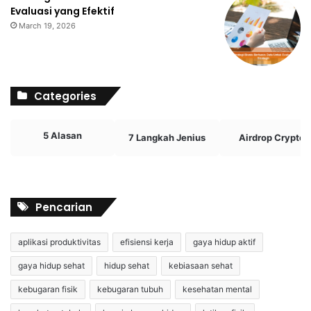
Evaluasi yang Efektif
March 19, 2026
Categories
5 Alasan
7 Langkah Jenius
Airdrop Crypto
Pencarian
aplikasi produktivitas
efisiensi kerja
gaya hidup aktif
gaya hidup sehat
hidup sehat
kebiasaan sehat
kebugaran fisik
kebugaran tubuh
kesehatan mental