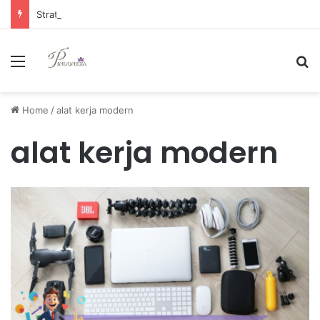
Strategi Manajemen Keuangan Efektif untuk Unggul di Industri E-commerce yang Kompetitif
Menu
Se
Home
/
alat kerja modern
alat kerja modern